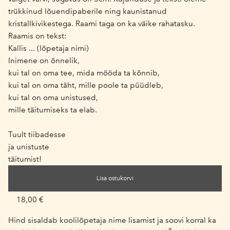
trükkinud lõuendipaberile ning kaunistanud
kristallkivikestega. Raami taga on ka väike rahatasku.
Raamis on tekst:
Kallis ... (lõpetaja nimi)
Inimene on õnnelik,
kui tal on oma tee, mida mööda ta kõnnib,
kui tal on oma täht, mille poole ta püüdleb,
kui tal on oma unistused,
mille täitumiseks ta elab.
Tuult tiibadesse
ja unistuste
täitumist!
Lisa ostukorvi
18,00 €
Hind sisaldab koolilõpetaja nime lisamist ja soovi korral ka