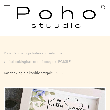
lisati ostukorvi.
Vaata ostukorvi
Pood
Kooli- ja lasteaia lõpetamine
Käsitöökingitus koolilõpetajale- POISILE
Käsitöökingitus koolilõpetajale- POISILE