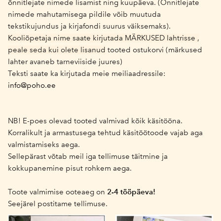
õnnitlejate nimede lisamist ning kuupäeva. (Õnnitlejate
nimede mahutamisega pildile võib muutuda
tekstikujundus ja kirjafondi suurus väiksemaks).
Kooliõpetaja nime saate kirjutada MÄRKUSED lahtrisse ,
peale seda kui olete lisanud
tooted ostukorvi (märkused
lahter avaneb tarneviiside juures)
Teksti saate ka kirjutada meie meiliaadressile:
info@poho.ee
NB! E-poes olevad tooted valmivad kõik käsitööna.
Korralikult ja armastusega tehtud käsitöötoode vajab aga
valmistamiseks aega.
Sellepärast võtab meil iga tellimuse täitmine ja
kokkupanemine pisut rohkem aega.
2-4 tööpäeva!
Toote valmimise ooteaeg on
Seejärel postitame tellimuse.