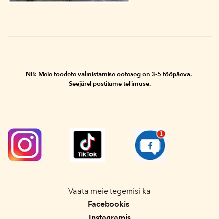
NB: Meie toodete valmistamise ooteaeg
on
3-5 tööpäeva.
Seejärel postitame tellimuse.
Vaata meie tegemisi ka
Facebookis
Instagramis