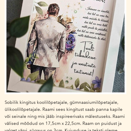
Sobilik kingitus koolilõpetajale, gümnaasiumilõpetajale,
ülikoolilõpetajale. Raami sees kingitust saab panna kapile
või seinale ning mis jääb inspireerivaks mälestuseks. Raami
välised mõõdud on 17,5cm x 22,5cm. Raam on puidust ja
valget värvi, sügavus on 3cm. Kujunduse ja teksti oleme