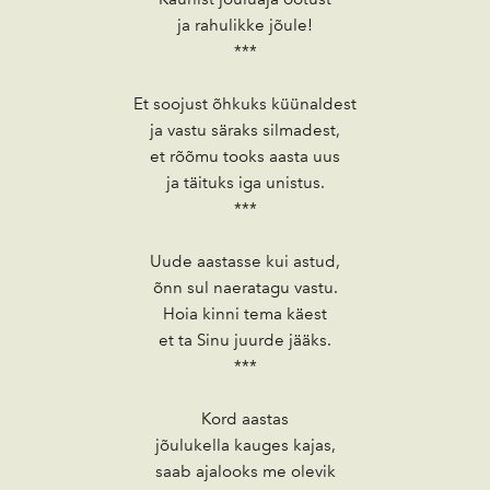
ja rahulikke jõule!
***
Et soojust õhkuks küünaldest
ja vastu säraks silmadest,
et rõõmu tooks aasta uus
ja täituks iga unistus.
***
Uude aastasse kui astud,
õnn sul naeratagu vastu.
Hoia kinni tema käest
et ta Sinu juurde jääks.
***
Kord aastas
jõulukella kauges kajas,
saab ajalooks me olevik