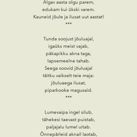
Algav aasta olgu parem,
edukam kui ükski varem.
Kauneid jõule ja ilusat uut aastat!
***
Tunda soojust jõuluajal,
igaüks meist vajab,
päkapikku akna taga,
lapsemeelne tahab.
Seega soovid jõuluajal
täitku vaikselt teie maja:
jõuluaega ilusat,
piparkooke magusaid.
***
Lumevaipa ingel silub,
tähekesi taevast puistab,
paljajalu lumel uitab.
Õnnepärleid aknail laotab,