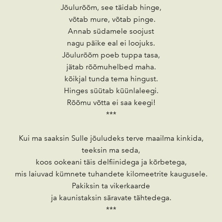
Jõulurõõm, see täidab hinge,
võtab mure, võtab pinge.
Annab südamele soojust
nagu päike eal ei loojuks.
Jõulurõõm poeb tuppa tasa,
jätab rõõmuhelbed maha.
kõikjal tunda tema hingust.
Hinges süütab küünlaleegi.
Rõõmu võtta ei saa keegi!
***
Kui ma saaksin Sulle jõuludeks terve maailma kinkida,
teeksin ma seda,
koos ookeani täis delfiinidega ja kõrbetega,
mis laiuvad kümnete tuhandete kilomeetrite kaugusele.
Pakiksin ta vikerkaarde
ja kaunistaksin säravate tähtedega.
***