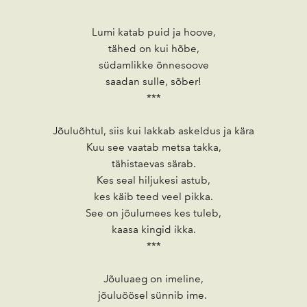
Lumi katab puid ja hoove,
tähed on kui hõbe,
südamlikke õnnesoove
saadan sulle, sõber!
***
Jõuluõhtul, siis kui lakkab askeldus ja kära
Kuu see vaatab metsa takka,
tähistaevas särab.
Kes seal hiljukesi astub,
kes käib teed veel pikka.
See on jõulumees kes tuleb,
kaasa kingid ikka.
***
Jõuluaeg on imeline,
jõuluöösel sünnib ime.