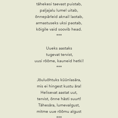
tähekesi taevast puistab,
paljajalu lumel uitab,
õnnepärleid aknail laotab,
armastuseks uksi paotab,
kõigile vaid soovib head.
***
Uueks aastaks
tugevat tervist,
uusi rõõme, kauneid hetki!
***
Jõuluõhtuks küünlasära,
mis ei hingest kustu ära!
Helisevat aastat uut,
tervist, õnne hästi suurt!
Tähesära, lumevalgust,
mitme uue rõõmu algust
***