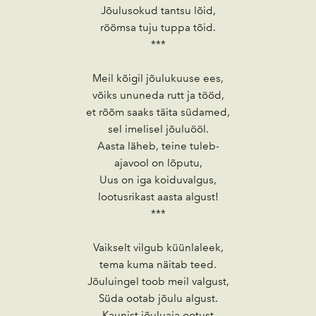
Jõulusokud tantsu lõid,
röömsa tuju tuppa tõid.
***
Meil kõigil jõulukuuse ees,
võiks ununeda rutt ja tööd,
et rõõm saaks täita südamed,
sel imelisel jõuluööl.
Aasta läheb, teine tuleb-
ajavool on lõputu,
Uus on iga koiduvalgus,
lootusrikast aasta algust!
***
Vaikselt vilgub küünlaleek,
tema kuma näitab teed.
Jõuluingel toob meil valgust,
Süda ootab jõulu algust.
Kaunist jõuluaja ootust