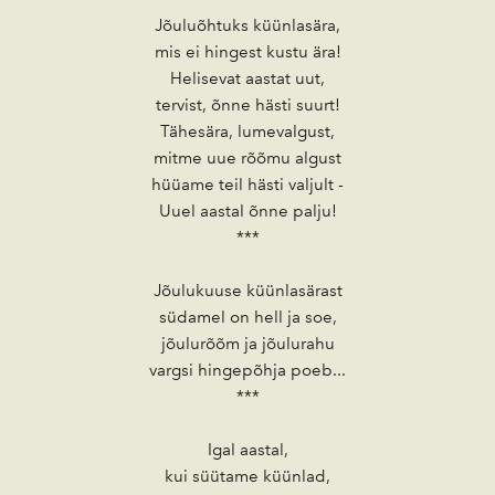
Jõuluõhtuks küünlasära,
mis ei hingest kustu ära!
Helisevat aastat uut,
tervist, õnne hästi suurt!
Tähesära, lumevalgust,
mitme uue rõõmu algust
hüüame teil hästi valjult -
Uuel aastal õnne palju!
***
Jõulukuuse küünlasärast
südamel on hell ja soe,
jõulurõõm ja jõulurahu
vargsi hingepõhja poeb...
***
Igal aastal,
kui süütame küünlad,