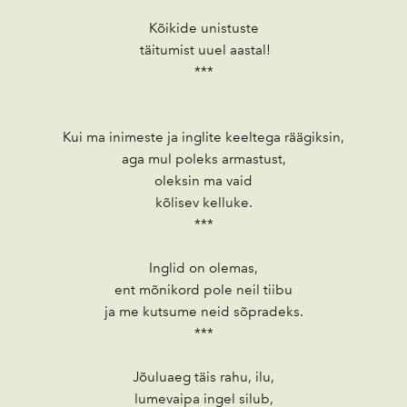
Kõikide unistuste
täitumist uuel aastal!
***
Kui ma inimeste ja inglite keeltega räägiksin,
aga mul poleks armastust,
oleksin ma vaid
kõlisev kelluke.
***
Inglid on olemas,
ent mõnikord pole neil tiibu
ja me kutsume neid sõpradeks.
***
Jõuluaeg täis rahu, ilu,
lumevaipa ingel silub,