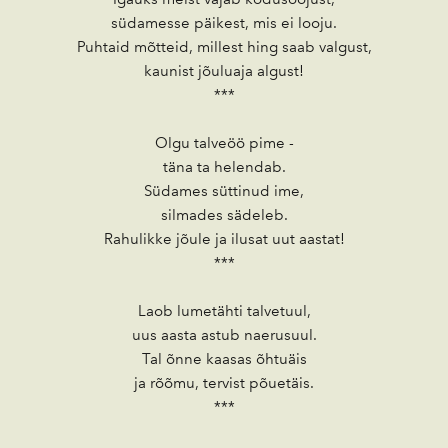
südamesse päikest, mis ei looju.
Puhtaid mõtteid, millest hing saab valgust,
kaunist jõuluaja algust!
***
Olgu talveöö pime -
täna ta helendab.
Südames süttinud ime,
silmades sädeleb.
Rahulikke jõule ja ilusat uut aastat!
***
Laob lumetähti talvetuul,
uus aasta astub naerusuul.
Tal õnne kaasas õhtuäis
ja rõõmu, tervist põuetäis.
***