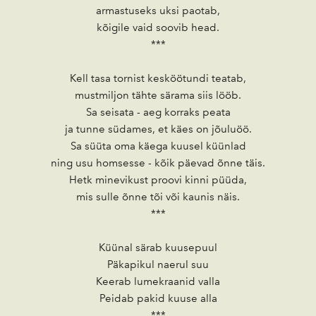
armastuseks uksi paotab,
kõigile vaid soovib head.
***
Kell tasa tornist kesköötundi teatab,
mustmiljon tähte särama siis lööb.
Sa seisata - aeg korraks peata
ja tunne südames, et käes on jõuluöö.
Sa süüta oma käega kuusel küünlad
ning usu homsesse - kõik päevad õnne täis.
Hetk minevikust proovi kinni püüda,
mis sulle õnne tõi või kaunis näis.
***
Küünal särab kuusepuul
Päkapikul naerul suu
Keerab lumekraanid valla
Peidab pakid kuuse alla
***