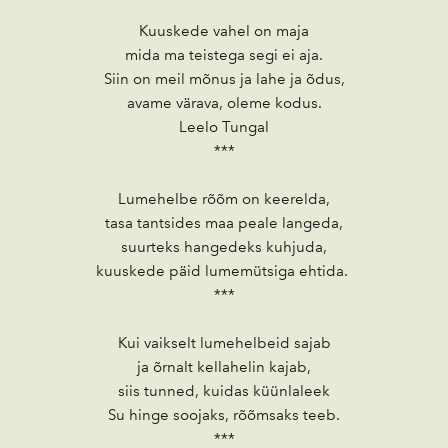
Kuuskede vahel on maja
mida ma teistega segi ei aja.
Siin on meil mõnus ja lahe ja õdus,
avame värava, oleme kodus.
Leelo Tungal
***
Lumehelbe rõõm on keerelda,
tasa tantsides maa peale langeda,
suurteks hangedeks kuhjuda,
kuuskede päid lumemütsiga ehtida.
***
Kui vaikselt lumehelbeid sajab
ja õrnalt kellahelin kajab,
siis tunned, kuidas küünlaleek
Su hinge soojaks, rõõmsaks teeb.
***