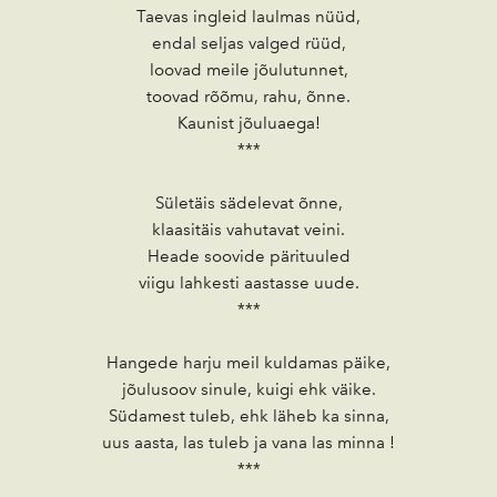
Taevas ingleid laulmas nüüd,
endal seljas valged rüüd,
loovad meile jõulutunnet,
toovad rõõmu, rahu, õnne.
Kaunist jõuluaega!
***
Sületäis sädelevat õnne,
klaasitäis vahutavat veini.
Heade soovide pärituuled
viigu lahkesti aastasse uude.
***
Hangede harju meil kuldamas päike,
jõulusoov sinule, kuigi ehk väike.
Südamest tuleb, ehk läheb ka sinna,
uus aasta, las tuleb ja vana las minna !
***