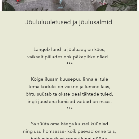
Jõululuuletused ja jõulusalmid
Langeb lund ja jõuluaeg on käes,
vaikselt piiludes ehk päkapikke näed...
***
Kõige ilusam kuusepuu linna ei tule
tema koduks on vaikne ja lumine laas,
õhtu süütab ta okste peal tähtede tuled,
ingli juustena lumised vaibad on maas.
***
Sa süüta oma käega kuusel küünlad
ning usu homsesse- kõik päevad õnne täis,
hetk minevikust proovi kinni püüda,