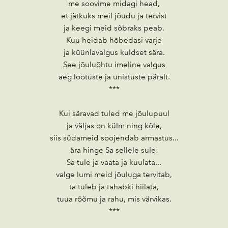
me soovime midagi head,
et jätkuks meil jõudu ja tervist
ja keegi meid sõbraks peab.
Kuu heidab hõbedasi varje
ja küünlavalgus kuldset sära.
See jõuluõhtu imeline valgus
aeg lootuste ja unistuste päralt.
***
Kui säravad tuled me jõulupuul
ja väljas on külm ning kõle,
siis südameid soojendab armastus...
ära hinge Sa sellele sule!
Sa tule ja vaata ja kuulata...
valge lumi meid jõuluga tervitab,
ta tuleb ja tahabki hiilata,
tuua rõõmu ja rahu, mis värvikas.
***