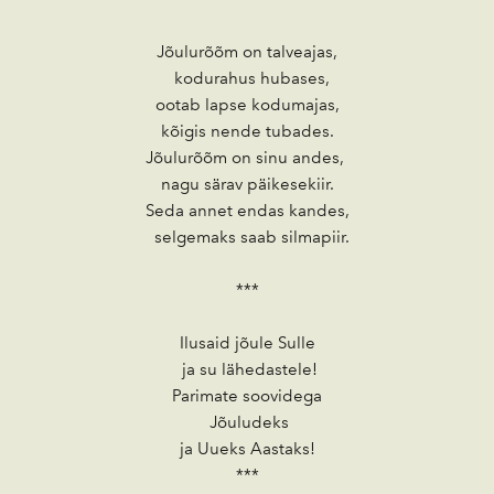
Jõulurõõm on talveajas,
kodurahus hubases,
ootab lapse kodumajas,
kõigis nende tubades.
Jõulurõõm on sinu andes,
nagu särav päikesekiir.
Seda annet endas kandes,
selgemaks saab silmapiir.
***
Ilusaid jõule Sulle
ja su lähedastele!
Parimate soovidega
Jõuludeks
ja Uueks Aastaks!
***