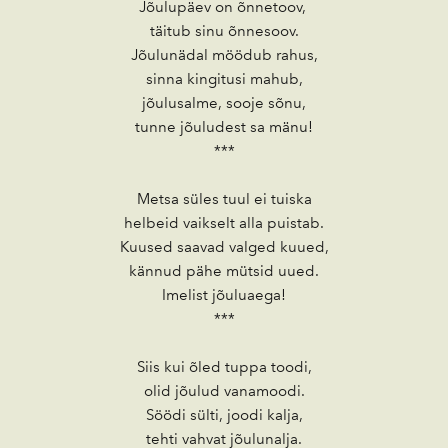
Jõulupäev on õnnetoov,
täitub sinu õnnesoov.
Jõulunädal möödub rahus,
sinna kingitusi mahub,
jõulusalme, sooje sõnu,
tunne jõuludest sa mänu!
***
Metsa süles tuul ei tuiska
helbeid vaikselt alla puistab.
Kuused saavad valged kuued,
kännud pähe mütsid uued.
Imelist jõuluaega!
***
Siis kui õled tuppa toodi,
olid jõulud vanamoodi.
Söödi sülti, joodi kalja,
tehti vahvat jõulunalja.