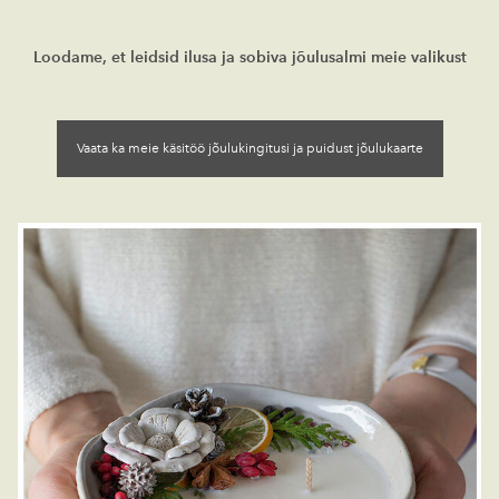
Loodame, et leidsid ilusa ja sobiva jõulusalmi meie valikust
Vaata ka meie käsitöö jõulukingitusi ja puidust jõulukaarte