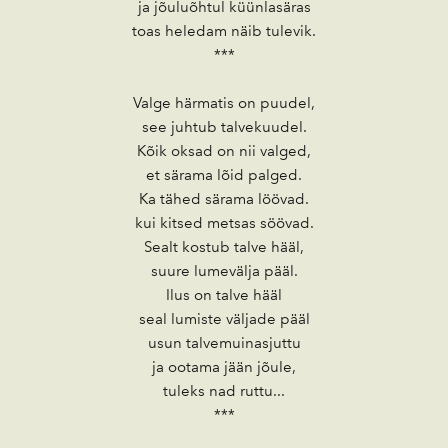
ja jõuluõhtul küünlasäras
toas heledam näib tulevik.
***
Valge härmatis on puudel,
see juhtub talvekuudel.
Kõik oksad on nii valged,
et särama lõid palged.
Ka tähed särama löövad.
kui kitsed metsas söövad.
Sealt kostub talve hääl,
suure lumevälja pääl.
Ilus on talve hääl
seal lumiste väljade pääl
usun talvemuinasjuttu
ja ootama jään jõule,
tuleks nad ruttu...
***