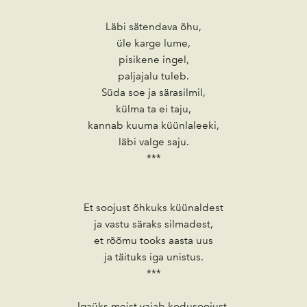
Läbi sätendava õhu,
üle karge lume,
pisikene ingel,
paljajalu tuleb.
Süda soe ja särasilmil,
külma ta ei taju,
kannab kuuma küünlaleeki,
läbi valge saju.
***
Et soojust õhkuks küünaldest
ja vastu säraks silmadest,
et rõõmu tooks aasta uus
ja täituks iga unistus.
***
Igaüks meist vajab kodusoojust,