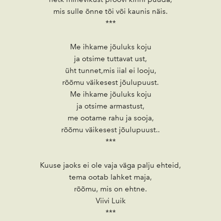
mis sulle õnne tõi või kaunis näis.
***
Me ihkame jõuluks koju
ja otsime tuttavat ust,
üht tunnet,mis iial ei looju,
rõõmu väikesest jõulupuust.
Me ihkame jõuluks koju
ja otsime armastust,
me ootame rahu ja sooja,
rõõmu väikesest jõulupuust..
***
Kuuse jaoks ei ole vaja väga palju ehteid,
tema ootab lahket maja,
rõõmu, mis on ehtne.
Viivi Luik
***