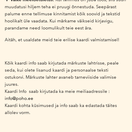
muudatusi hiljem teha ei pruugi õnnestuda. Seepärast
palume enne tellimuse kinnitamist kõik soovid ja tekstid
hoolikalt üle vaadata. Kui märkame väikseid kirjavigu,
parandame need loomulikult teie eest ära.
Aitäh, et usaldate meid teie erilise kaardi valmistamisel!
Kõik kaardi info saab kirjutada märkuste lahtrisse, peale
seda, kui olete lisanud kaardi ja personaalse teksti
ostukorvi. Märkuste lahter avaneb tarneviiside valimise
juures.
Kaardi Info saab kirjutada ka meie meiliaadressile :
info@poho.ee
Kaardi kohta küsimused ja info saab ka edastada täites
allolev vorm.