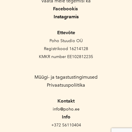
Vaata meie tegemisi ka
Facebookis
Instagramis
Ettevõte
Poho Stuudio OÜ
Registrikood 16214128
KMKR number EE102812235
Müügi- ja tagastustingimused
Privaatsuspoliitika
Kontakt
info@poho.ee
Info
+372 56110404