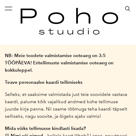
lisati ostukorvi.
Vaata ostukorvi
NB: Meie toodete valmistamise ooteaeg
on 3-5
TÖÖPÄEVA! Eritellimuste valmistamise ooteaeg on
kokkuleppel.
Teave personaalse kaardi tellimiseks
Selleks, et saaksime valmistada just teie soovidele vastava
kaardi, palume kõik vajalikud andmed kohe tellimuse
juurde kirja panna. Nii saame rõõmuga teha kaardi täpselt
selliseks, nagu soovite, ja õigeks ajaks valmis!
Mida võiks tellimusse kindlasti lisada?
Nimi või nimed
💛
– kellele kaart läheb? Lapse, pruutpaari,