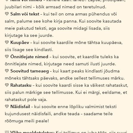
juubilari nimi – kõik armsad nimed on teretulnud.
Salm või tekst
💛
– kui teil on oma armas pühendus või
salm, palume see kohe kirja panna. Kui soovite kasutada
meie pakutud teksti, aga soovite midagi lisada, siis
kirjutage ka see juurde.
Kuupäev
💛
– kui soovite kaardile mõne tähtsa kuupäeva,
siis lisage see kindlasti.
Õnnitlejate nimed
💛
– kui soovite, et kaardile tuleks ka
õnnitlejate nimed, kirjutage need samuti ilusti juurde.
Soovitud tarneaeg
💛
– kui kaart peaks kindlasti jõudma
mõneks tähtsaks päevaks, andke sellest tellimuses märku.
Rahatasku
💛
– kui soovite kaardi sisse ka väikest rahataskut,
siis palun märkige see tellimusse. Kui ei märgi, eeldame, et
rahataskut pole vaja.
Näidisfail
💛
– kui soovite enne lõpliku valmimist teksti
kujundusest näidisfaili, andke teada – saadame teile
rõõmuga meili peale!
Väike meeldetuletus:
💡
Kui tellimus on juba töös, siis suuri