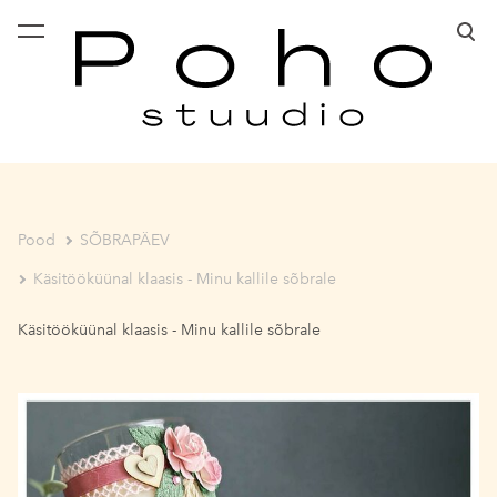
lisati ostukorvi.
Vaata ostukorvi
Pood
SÕBRAPÄEV
Käsitööküünal klaasis - Minu kallile sõbrale
Käsitööküünal klaasis - Minu kallile sõbrale