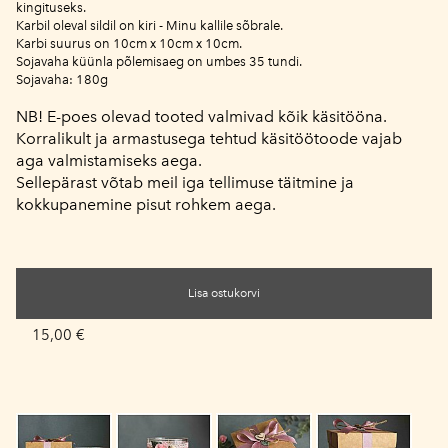
kingituseks.
Karbil oleval sildil on kiri - Minu kallile sõbrale.
Karbi suurus on 10cm x 10cm x 10cm.
Sojavaha küünla põlemisaeg on umbes 35 tundi.
Sojavaha: 180g
NB! E-poes olevad tooted valmivad kõik käsitööna.
Korralikult ja armastusega tehtud käsitöötoode vajab
aga valmistamiseks aega.
Sellepärast võtab meil iga tellimuse täitmine ja
kokkupanemine pisut rohkem aega.
Lisa ostukorvi
15,00 €