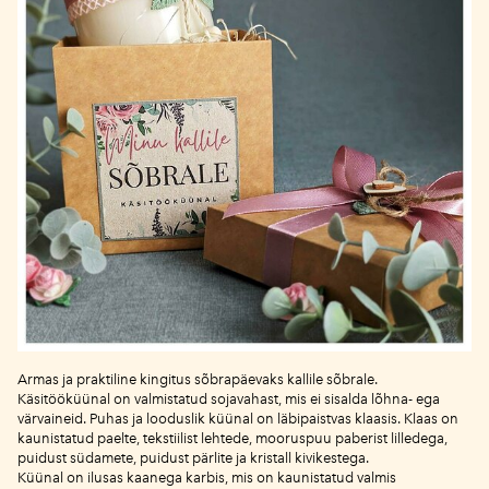
Armas ja praktiline kingitus sõbrapäevaks kallile sõbrale.
Käsitööküünal on valmistatud sojavahast, mis ei sisalda lõhna- ega
värvaineid. Puhas ja looduslik küünal on läbipaistvas klaasis. Klaas on
kaunistatud paelte, tekstiilist lehtede, mooruspuu paberist lilledega,
puidust südamete, puidust pärlite ja kristall kivikestega.
Küünal on ilusas kaanega karbis, mis on kaunistatud valmis